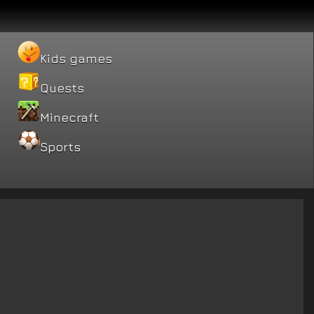
Kids games
Quests
Minecraft
Sports