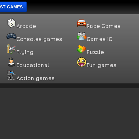
ST GAMES
Arcade
Race Games
Consoles games
Games IO
Flying
Puzzle
Educational
Fun games
Action games