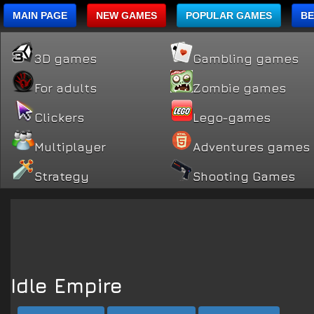
MAIN PAGE
NEW GAMES
POPULAR GAMES
BE
3D games
Gambling games
For adults
Zombie games
Clickers
Lego-games
Multiplayer
Adventures games
Strategy
Shooting Games
Idle Empire