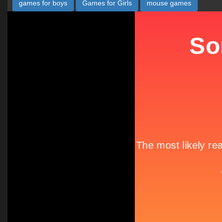
games for boys
Games for Girls
mouse games