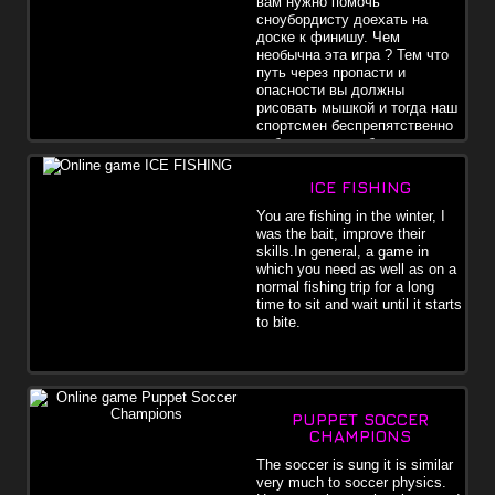
вам нужно помочь
сноубордисту доехать на
доске к финишу. Чем
необычна эта игра ? Тем что
путь через пропасти и
опасности вы должны
рисовать мышкой и тогда наш
спортсмен беспрепятственно
доберется до победного
флажка.
ICE FISHING
You are fishing in the winter, I
was the bait, improve their
skills.In general, a game in
which you need as well as on a
normal fishing trip for a long
time to sit and wait until it starts
to bite.
PUPPET SOCCER
CHAMPIONS
The soccer is sung it is similar
very much to soccer physics.