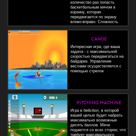
количество раз попасть
баскетбольным мячом в
корзину, которая
передвигается по экрану
влево-вправо. Сложность
заключается в том, что темп
игры постоянно увеличивается. Управление осуществляется с
помощью мыши
CANOE
Интересная игра, где ваша
задача - с максимальной
скоростью передвигаться на
байдарке. Управление
веслами осуществляется с
помощью стрелок
PITCHING MACHINE
Игра в бейсбол, в которой
вашей целью будет набрать
максимально возможные
десять баллов. Мячи
подаются со всех сторон, что
требует максимального