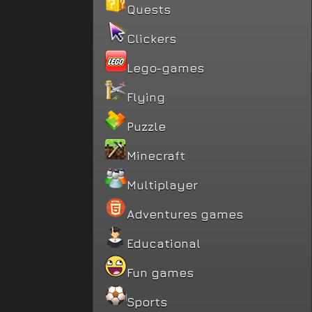
Quests
Clickers
Lego-games
Flying
Puzzle
Minecraft
Multiplayer
Adventures games
Educational
Fun games
Sports