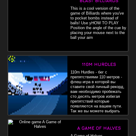
BLAST BILLIARDS
This is a cool version of the
game of Billiards where you've
to pocket bombs instead of
balls! Use yHOW TO PLAY
Position the angle of the cue by
placing your mouse next to the
ball your aim
110M HURDLES
110m Hurdles - бег с
препятствиями 110 метров -
флеш игра в которой вы
ставите свой личный рекорд,
вам необходимо пробежать
сто десять метров избегая
препятствий которые
появляются на вашем пути.
Так же вы можете выбрать
одного из четырех
персонажей, более сильного, ловкого, энергичного и т.д. Ждем
ваших рекородов :)
A GAME OF HALVES
A Game of Halves -