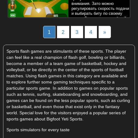
внимания. Зато можно
регулировать скорость подачи
и выбирать биту по своему
вкусу. Для управления битой
используйте курсор мыши, для удара по мячу щелкните левой
кнопкой мыши
Posts
1
2
3
4
»
navigation
Sports flash games are stimulants of these sports. The player
can feel like a real champion of flash golf, bowling or billiards,
become a member of a team game of basketball, hockey and
volleyball, or be directly in the center of the sports of football
matches. Using flash games in this category are available and
to explore further some gaming techniques specific to a
particular sports game. In addition to games on popular sports
such as tennis, surfing, skateboarding and snowboarding, and
games can be found on the less popular sports, such as curling
or basketball, and even those that exist only in the fantasy
world. Special love for the visitors enjoyed a popular series of
sports games about Bigfoot Yeti Sports.
Sports simulators for every taste