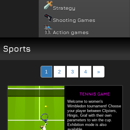
Strategy
Shooting Games
Action games
Sports
Posts
1
2
3
4
»
navigation
TENNIS GAME
Welcome to women's
Wimbledon tournament! Choose
your player between Clijsters,
Hingis, Graf with their own
parameters to win the cup.
Exhibition mode is also
available.