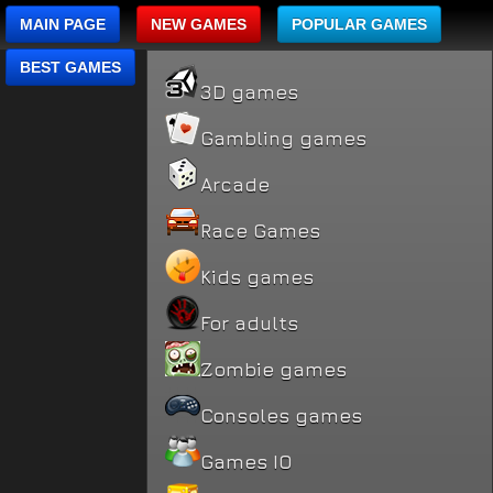
MAIN PAGE
NEW GAMES
POPULAR GAMES
BEST GAMES
3D games
Gambling games
Arcade
Race Games
Kids games
For adults
Zombie games
Consoles games
Games IO