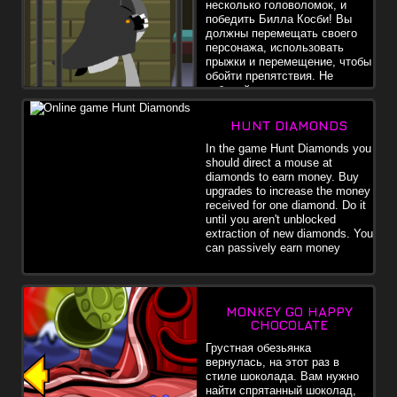
несколько головоломок, и
победить Билла Косби! Вы
должны перемещать своего
персонажа, использовать
прыжки и перемещение, чтобы
обойти препятствия. Не
забывайте делать улучшения.
HUNT DIAMONDS
In the game Hunt Diamonds you
should direct a mouse at
diamonds to earn money. Buy
upgrades to increase the money
received for one diamond. Do it
until you aren't unblocked
extraction of new diamonds. You
can passively earn money
MONKEY GO HAPPY
CHOCOLATE
Грустная обезьянка
вернулась, на этот раз в
стиле шоколада. Вам нужно
найти спрятанный шоколад,