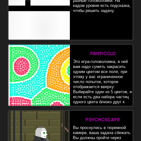
разные головоломки. На
кадом уровне есть подсказка,
чтобы решить задачу.
PARTICOLO
Это игра-головоломка, в ней
вам надо суметь закрасить
одним цветом все поле, при
этому у вас ограниченное
число попыток, которое
отображается вверху.
Выбирайте один из 5 цветов, и
если есть два набора частиц
одного цвета близко друг к
другу, они могут слиться в
один блок.
PSYCHOSCAPE
Вы проснулись в тюремной
камере, ваша задача сбежать.
Вы должны пройти через