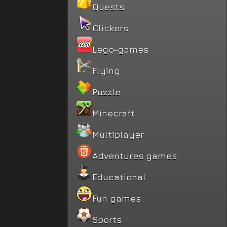
Quests
Clickers
Lego-games
Flying
Puzzle
Minecraft
Multiplayer
Adventures games
Educational
Fun games
Sports