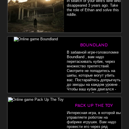
in search of your wife's wife who
disappeared 3 years ago. Take
the role of Ethan and solve this
riddle.
BOUNDLAND
В забавной игре-головоломке
Boundland , вам надо
перетаскивать кубик, через
множество препятствий.
Смотрите не попадитесь на
шипы, которые могут убить
вас. Постарайтесь допрыгнуть
до звезды на каждом уровне .
Чтобы ваш кубик двигался -
потяните левой кнопкой мыши,
прицелитесь и отпустите - как катапульту. Ваш персонаж будет
отскакивать от стенок. Используйте логику и умение, чтобы
PACK UP THE TOY
выжить на каждом уровне, и найти выход. Вы можете играть в
режиме миссии, или в аркадном режиме. Следите за злыми
Интересная игра, в которой вы
боссами. Ваша цель - собрать драгоценные камни.
управляете роботом на
фабрике игрушек. Вам надо
провести его через ряд