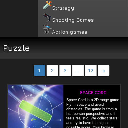
Strategy
Shooting Games
Action games
Puzzle
Posts
1
2
3
…
12
»
navigation
SPACE CORD
Space Cord is a 2D range game.
Fly in space and avoid
obstacles. The game is from a
first-person perspective and it
feels realistic. We collect stars
and try to have the highest
possible score. Your browser