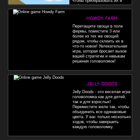
чтобы преобразовать их и
собрать все звезды перед
падением блока.
HOWDY FARM
Перетащите овощи в поле
фермы, поместите 3 или
более из тех же овощей
рядом, чтобы склеить их в
что-то новое! Увлекательная
игра, которая бросает вызов
вашей стратегии и навыкам
решения головоломок!
JELLY DOODS
Jelly Doods - это веселая игра-
головоломка как для детей,
так и для взрослых!
Переместите желе так, чтобы
объединить все одинаковые
цвета. У вас только несколько
ходов, чтобы завершить
каждую головоломку.