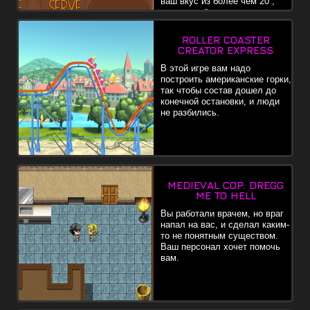
ваш вкус из более чем 20 ,
ложите кубики льда,или
свежего лимона.
ROLLER COASTER
CREATOR EXPRESS
В этой игре вам надо
построить американские горки,
так чтобы состав дошел до
конечной остановки, и люди
не разбились.
MEDIEVAL COP: DREGG
ME TO HELL
Вы работали врачем, но враг
напал на вас, и сделал каким-
то не понятным существом.
Ваш персонал хочет помочь
вам.