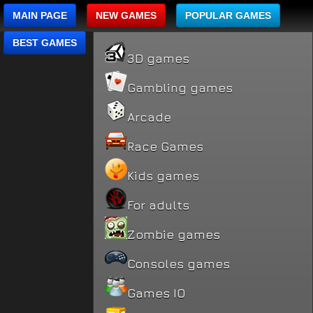
MAIN PAGE
NEW GAMES
POPULAR GAMES
BEST GAMES
3D games
Gambling games
Arcade
Race Games
Kids games
For adults
Zombie games
Consoles games
Games IO