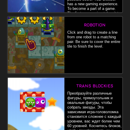
has a new gaming experience.
To become a part of a game.
The first-person view takes it to
the next level. Avoid all obstacles. In the beginning they fit through
fixed objects, but later they will move. You are rather qualified?
ROBOTION
What 's your highest score? Challenge your friends and find out who
can play better. It is cheerful to spend time. Age rating: PACO3 (for
Click and drag to create a line
children)
from one robot to a matching
pair. Be sure to cover the entire
tile to finish the level.
TRANS BLOCKIES
Преобразуйте различные
фигуры, прямоугольник и
овальные фигуры, чтобы
собрать звезды. Эта
зависимая игра-головоломка
становится сложнее с каждый
уровнем, вас ждет более чем
60 уровней. Коснитесь блоков,