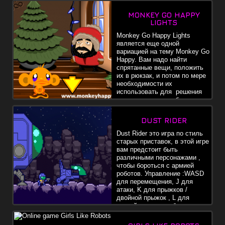
MONKEY GO HAPPY
LIGHTS
Monkey Go Happy Lights
является еще одной
вариацией на тему Monkey Go
Happy. Вам надо найти
спрятанные вещи, положить
их в рюкзак, и потом по мере
необходимости их
использовать для решения
головоломок, и чтобы помочь
другим.
DUST RIDER
Dust Rider это игра по стиль
старых приставок, в этой игре
вам предстоит быть
различными персонажами ,
чтобы бороться с армией
роботов. Управление :WASD
для перемещения, J для
атаки, K для прыжков /
двойной прыжок , L для
другой атаки , пробел для
входа / выхода из устройств, Enter - пауза.