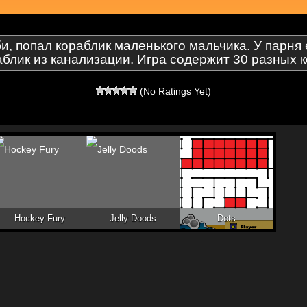
, попал кораблик маленького мальчика. У парня е
аблик из канализации. Игра содержит 30 разных
(No Ratings Yet)
Hockey Fury
Jelly Doods
Dots