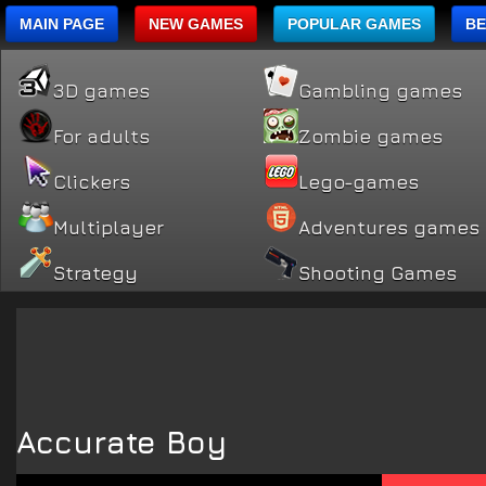
MAIN PAGE
NEW GAMES
POPULAR GAMES
BE
3D games
Gambling games
For adults
Zombie games
Clickers
Lego-games
Multiplayer
Adventures games
Strategy
Shooting Games
Accurate Boy