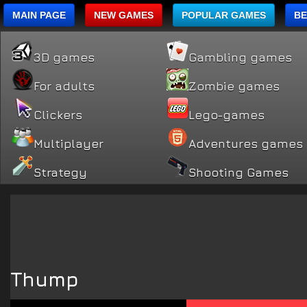
MAIN PAGE
NEW GAMES
POPULAR GAMES
BE
3D games
Gambling games
For adults
Zombie games
Clickers
Lego-games
Multiplayer
Adventures games
Strategy
Shooting Games
Thump