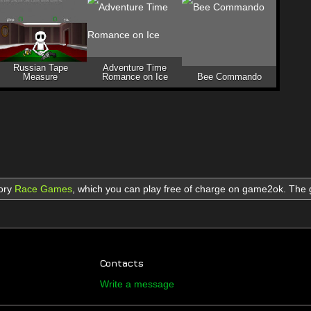
Russian Tape
Adventure Time
Measure
Romance on Ice
Bee Commando
gory
Race Games
,
which you can play free of charge on game2ok. Th
Contacts
Write a message