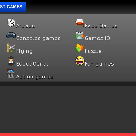
ST GAMES
Arcade
Race Games
Consoles games
Games IO
Flying
Puzzle
Educational
Fun games
Action games