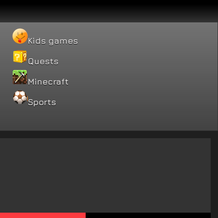
Kids games
Quests
Minecraft
Sports