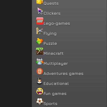
Quests
Clickers
Lego-games
Flying
Puzzle
Minecraft
Multiplayer
Adventures games
Educational
Fun games
Sports