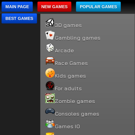
MAIN PAGE
NEW GAMES
POPULAR GAMES
BEST GAMES
3D games
Gambling games
Arcade
Race Games
Kids games
For adults
Zombie games
Consoles games
Games IO