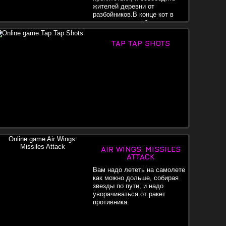
жителей деревни от
разбойников.В конце кот в
сапогах должен будет
раться до вожака преступников.
TAP TAP SHOTS
AIR WINGS: MISSILES
ATTACK
Вам надо лететь на самолете
как можно дольше, собирая
звезды по пути, и надо
уворачиваться от ракет
противника.