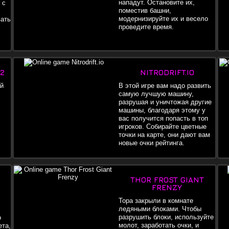
нападут. Остановите их,
 с
поместив башни,
модернизируйте их и весело
вать
проведите время.
2
NITRODRIFT.IO
й
В этой игре вам надо развить
самую лучшую машину,
разрушая и уничтожая другие
машины, благодаря этому у
вас получится попасть в топ
игроков. Собирайте цветные
точки на карте, они дают вам
новые очки рейтинга.
THOR FROST GIANT
FRENZY
Тора закрыли в комнате
ледяными блоками. Чтобы
разрушить блоки, используйте
о
молот, заработать очки, и
ета,