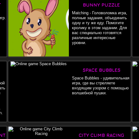
T
BUNNY PUZZLE
Matching - Головоломка игра,
гр.
полные задания, объединить
одну и ту же еду. Помогите
кролику в этом задании. Для
вас специально готовятся
различные интересные
уровни.
SPACE BUBBLES
Space Bubbles - удивительная
рой
игра, где вы стреляете
ать
входящим узором с помощью
ы
волшебной пушки.
В
,
n.
себ
NT
CITY CLIMB RACING