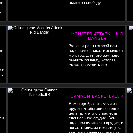
выйти на свободу.
те
у
MONSTER ATTACK – KID
DANGER
Экшен игра, в которой вам
надо помочь спасти землю от
до
монстра, для того вам надо
обучить команду, которая
сможет победить его.
к с
ть
съе
в м
CANNON BASKETBALL 4
Вам надо бросать мячи из
орудия, чтобы они попали в
цель, для этого у вас есть
ую
специальное орудие. Вам
надо прицелиться в орудие, и
попасть мячами в корзину. С
каждый уровнем сложность