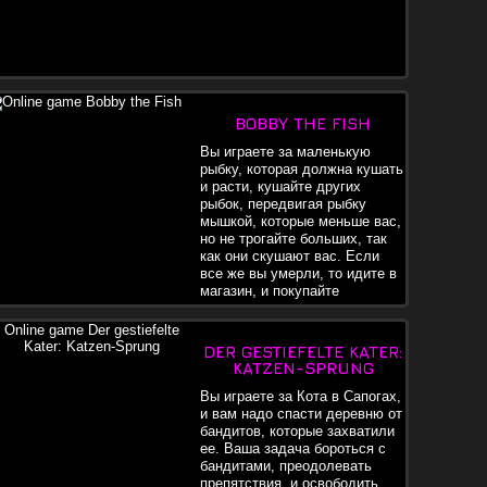
BOBBY THE FISH
Вы играете за маленькую
рыбку, которая должна кушать
и расти, кушайте других
рыбок, передвигая рыбку
мышкой, которые меньше вас,
но не трогайте больших, так
как они скушают вас. Если
все же вы умерли, то идите в
магазин, и покупайте
улучшения, так как за каждую
денную рыбу вам начисляют очки, которые можно потратить
агазине. Кушайте больше, так как погибните с голода.
DER GESTIEFELTE KATER:
KATZEN-SPRUNG
Вы играете за Кота в Сапогах,
и вам надо спасти деревню от
бандитов, которые захватили
ее. Ваша задача бороться с
бандитами, преодолевать
препятствия, и освободить