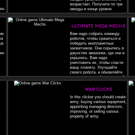
возрастает. Получите по три
 вы
звезды в конце уровня.
,
доб
ULTIMATE MEGA MECHS
ом
Вам надо собрать команду
ла
роботов, чтобы сразиться и
ша
победить инопланетных
захватчиков. Они скрылись в
тен
джунглях амазонки, где они и
укрылись. Вам надо
уничтожить их, чтобы спасти
вашу планету. Улучшайте
своего робота, и обновляйте
его, тогда вы победите в этой
войне.
WAR CLICKS
In this clicker you should create
army, buying various equipment,
appointing managing directors,
improving, or selling various
.
property of army.