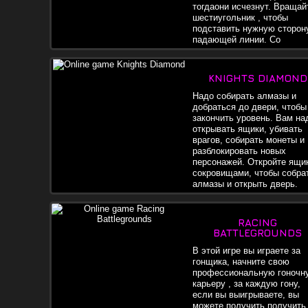
тогдаони исчезнут. Вращай
шестиугольник , чтобы
подставить нужную сторон
падающей линии. Со
временем скоровозрастает.
KNIGHTS DIAMOND
Надо собирать алмазы и
добраться до двери, чтобы
закончить уровень. Вам на
открывать ящики, убивать
врагов, собирать монеты и
разблокировать новых
персонажей. Откройте ящи
сокровищами, чтобы собра
алмазы и открыть дверь.
RACING
BATTLEGROUNDS
В этой игре вы играете за
гонщика, начните свою
профессиональную гоночн
карьеру , за каждую гону,
если вы выигрываете, вы
можете получить получить