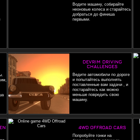
Водите машину, собирайте
неоновые колеса и старайтесь
добраться до финиша
и
первыми.
DEVRIM DRIVING
CHALLENGES
Ведите автомобили по дороге
ы.
и попытайтесь выполнять
ким,
поставленные вам задачи , и
постарайтесь как можно
меньше повредить свою
ша
машину.
KEN
4WD OFFROAD CARS
Попробуйте гонки на