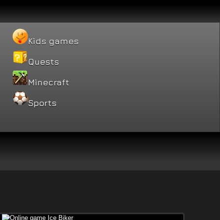
Kids games
Quests
Minecraft
Sports