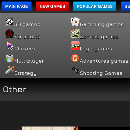
MAIN PAGE
NEW GAMES
POPULAR GAMES
BE
3D games
Gambling games
For adults
Zombie games
Clickers
Lego-games
Multiplayer
Adventures games
Strategy
Shooting Games
Other
Po
na