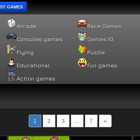
ST GAMES
Arcade
Race Games
Consoles games
Games IO
Flying
Puzzle
Educational
Fun games
Action games
sts
1
2
3
…
7
»
vigation