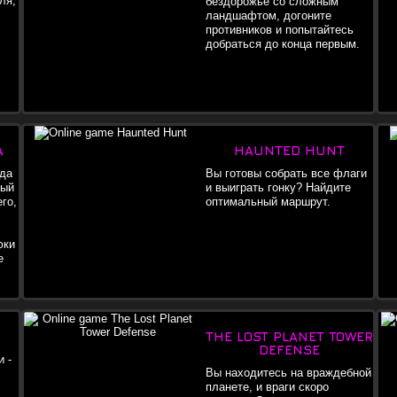
ля,
бездорожье со сложным
ландшафтом, догоните
противников и попытайтесь
добраться до конца первым.
A
HAUNTED HUNT
гда
Вы готовы собрать все флаги
ный
и выиграть гонку? Найдите
его,
оптимальный маршрут.
юки
е
THE LOST PLANET TOWER
DEFENSE
 -
Вы находитесь на враждебной
планете, и враги скоро