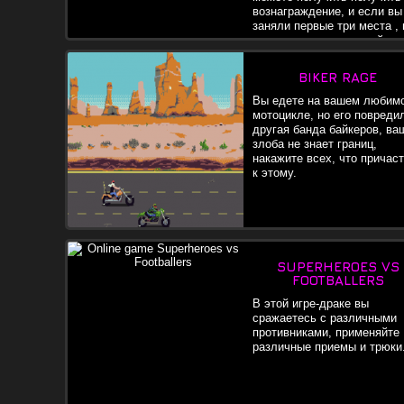
вознаграждение, и если вы
заняли первые три места ,
открываете следующий
турнир. Зарабатывайте деньги, на боях с другими машинами
так же на арене, где у вас есть пулемет и ракеты.
BIKER RAGE
Вы едете на вашем любим
мотоцикле, но его повреди
другая банда байкеров, ва
злоба не знает границ,
накажите всех, что причас
к этому.
SUPERHEROES VS
FOOTBALLERS
В этой игре-драке вы
сражаетесь с различными
противниками, применяйте
различные приемы и трюки