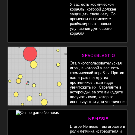
У вас есть космической
корабль, которой должен
защищать свою базу. Со
временем вы сможете
разблакировать новые
улучшения для своего
корабля.
SPACEBLAST.IO
Эта многопользовательская
игра , в которой у вас есть
космический корабль. Против
вас играют 5 других
противников , вам надо
уничтожить их. Стреляйте в
астероиды, за это вы будете
получать очки, которые
используются для увеличения
мощности вашего корабля.
Достигнув 10 уровня, вы сможете поменять свой корабль.
NEMESIS
В игре Nemesis , вы играете в
роли летчика истребителя и