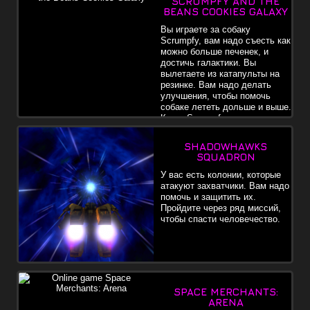
SCRUMPFY AND THE
BEANS COOKIES GALAXY
Вы играете за собаку
Scrumpfy, вам надо съесть как
можно больше печенек, и
достичь галактики. Вы
вылетаете из катапульты на
резинке. Вам надо делать
улучшения, чтобы помочь
собаке лететь дольше и выше.
Когда Scrumpfy в воздухе, вы
можете перемещаться влево и вправо, чтобы собрать больше
печенья. Пробелом вы можете использовать ускорение ввиде
SHADOWHAWKS
газов из зада, чтобы дать толчок и пролететь еще дальше.
SQUADRON
Каждое ускорение использует одно печенье, и чем больше
печенья вы собираете, тем больше раз вы сможете ускориться.
У вас есть колонии, которые
Монеты можно использовать для покупки обновлений.
атакуют захватчики. Вам надо
помочь и защитить их.
Пройдите через ряд миссий,
чтобы спасти человечество.
SPACE MERCHANTS:
ARENA