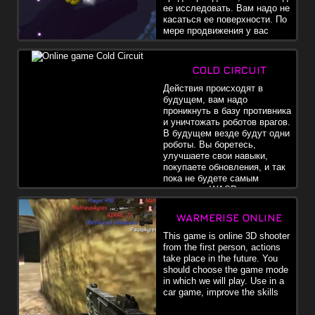
ее исследовать. Вам надо не
касаться ее поверхности. По
мере продвижения у вас
заканчивается воздух,
касание земли будет стоить вам 5%, а если вы упадете на
монстра, то на 10%. Вам надо пополнять кислород по мере
COLD CIRCUIT
продвижения.
Действия происходят в
будущем, вам надо
проникнуть в базу противника
и уничтожать роботов врагов.
В будущем везде будут одни
роботы. Вы боретесь,
улучшаете свои навыки,
покупаете обновления, и так
пока не будете самым
сильным. WASD -
перемещения, левой кнопкой - стрелять, 123456 - изменить
оружие, Q - экран, Z - BERZERK , F или G - бросить гранату.
WARMERISE ONLINE
This game is online 3D shooter
from the first person, actions
take place in the future. You
should choose the game mode
in which we will play. Use in a
car game, improve the skills