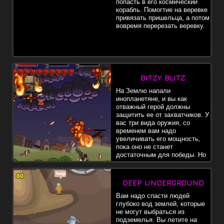
попасть в его космический
корабль. Помогтие на веревке
привязать пришельца, а потом
вовремя перерезать веревку.
BITZY BLITZ
На Землю напали
инопланетяне, и вы как
отважный герой должны
защитить ее от захватчиков. У
вас три вида оружия, со
временем вам надо
увеличивать его мощность,
пока оно не станет
достаточным для победы. Но
и захватчики тоже
увеличивают свою мощь. В общем, в этом соревновании
победит тот, кто сделает правильный выбор, и его сила будет
DEEP UNDERGROUND
сильнее противника.
Вам надо спасти людей
глубоко вод землей, которые
не могут выбраться из
подземелья. Вы летите на