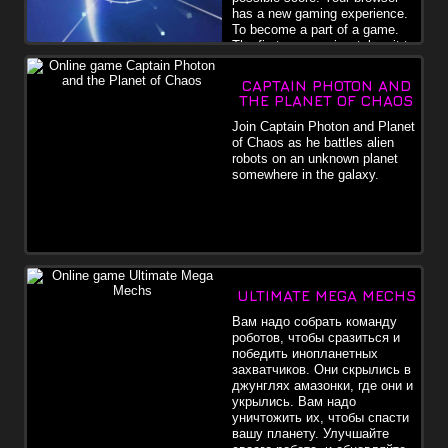
has a new gaming experience.
To become a part of a game.
The first-person view takes it to
the next level. Avoid all obstacles. In the beginning they fit through
fixed objects, but later they will move. You are rather qualified?
CAPTAIN PHOTON AND
What 's your highest score? Challenge your friends and find out who
THE PLANET OF CHAOS
can play better. It is cheerful to spend time. Age rating: PACO3 (for
children)
Join Captain Photon and Planet
of Chaos as he battles alien
robots on an unknown planet
somewhere in the galaxy.
ULTIMATE MEGA MECHS
Вам надо собрать команду
роботов, чтобы сразиться и
победить инопланетных
захватчиков. Они скрылись в
джунглях амазонки, где они и
укрылись. Вам надо
уничтожить их, чтобы спасти
вашу планету. Улучшайте