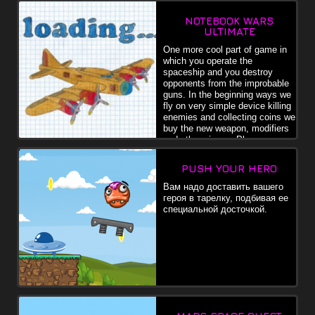
NOTEBOOK WARS
ULTIMATE
One more cool part of game in
which you operate the
spaceship and you destroy
opponents from the improbable
guns. In the beginning ways we
fly on very simple device killing
enemies and collecting coins we
buy the new weapon, modifiers
and other pieces. Pl
PUSH YOUR HERO
Вам надо доставить вашего
героя в тарелку, подбивая ее
специальной досточкой.