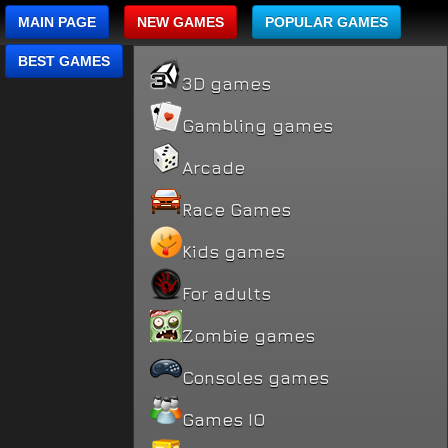
MAIN PAGE
NEW GAMES
POPULAR GAMES
BEST GAMES
3D games
Gambling games
Arcade
Race Games
Kids games
For adults
Zombie games
Consoles games
Games IO