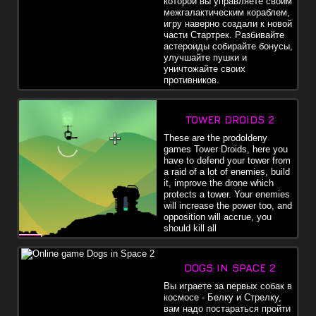
которой вы управляете своим
межгалактическим кораблем,
игру наверно создали к новой
части Стартрек. Разбивайте
астероиды собирайте бонусы,
улучшайте пушки и
уничтожайте своих
противников.
TOWER DROIDS 2
These are the prodoldeny
games Tower Droids, here you
have to defend your tower from
a raid of a lot of enemies, build
it, improve the drone which
protects a tower. Your enemies
will increase the power too, and
opposition will accrue, you
should kill all
DOGS IN SPACE 2
Вы играете за первых собак в
космосе - Белку и Стрелку,
вам надо постараться пройти