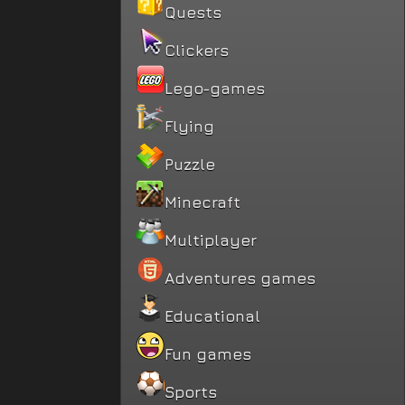
Quests
Clickers
Lego-games
Flying
Puzzle
Minecraft
Multiplayer
Adventures games
Educational
Fun games
Sports