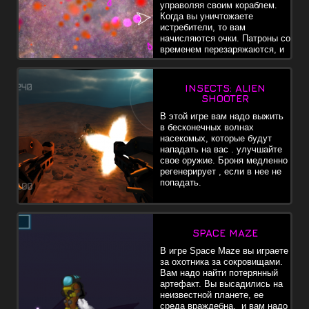
управоляя своим кораблем.
Когда вы уничтожаете
истребители, то вам
начисляются очки. Патроны со
временем перезаряжаются, и
с помощью выстрелов , вы
можете исцелить ядро выстрелами.
INSECTS: ALIEN
SHOOTER
В этой игре вам надо выжить
в бесконечных волнах
насекомых, которые будут
нападать на вас . улучшайте
свое оружие. Броня медленно
регенерирует , если в нее не
попадать.
SPACE MAZE
В игре Space Maze вы играете
за охотника за сокровищами.
Вам надо найти потерянный
артефакт. Вы высадились на
неизвестной планете, ее
среда враждебна, и вам надо