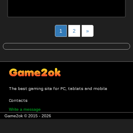
Posts
1
2
»
navigation
The best gaming site for PC, tablets and mobile
Contacts
Write a message
Game2ok © 2015 - 2026