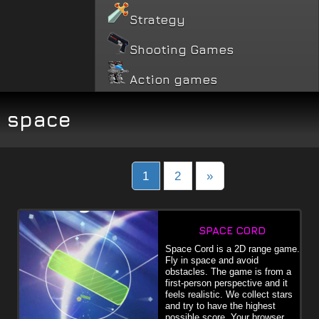
Strategy
Shooting Games
Action games
space
Posts
1
2
»
navigation
SPACE CORD
Space Cord is a 2D range game.
Fly in space and avoid
obstacles. The game is from a
first-person perspective and it
feels realistic. We collect stars
and try to have the highest
possible score. Your browser