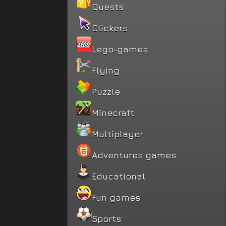
Quests
Clickers
Lego-games
Flying
Puzzle
Minecraft
Multiplayer
Adventures games
Educational
Fun games
Sports