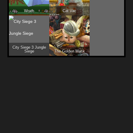
Wrath
Cat Vac
City Siege 3 Jungle
Siege
The Golden Mask