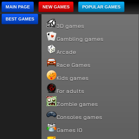
MAIN PAGE
NEW GAMES
POPULAR GAMES
BEST GAMES
3D games
Gambling games
Arcade
Race Games
Kids games
For adults
Zombie games
Consoles games
Games IO