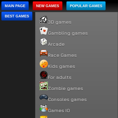
MAIN PAGE
NEW GAMES
POPULAR GAMES
BEST GAMES
3D games
Gambling games
Arcade
Race Games
Kids games
For adults
Zombie games
Consoles games
Games IO