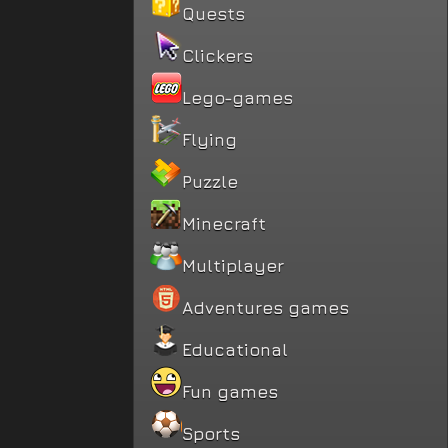
Quests
Clickers
Lego-games
Flying
Puzzle
Minecraft
Multiplayer
Adventures games
Educational
Fun games
Sports