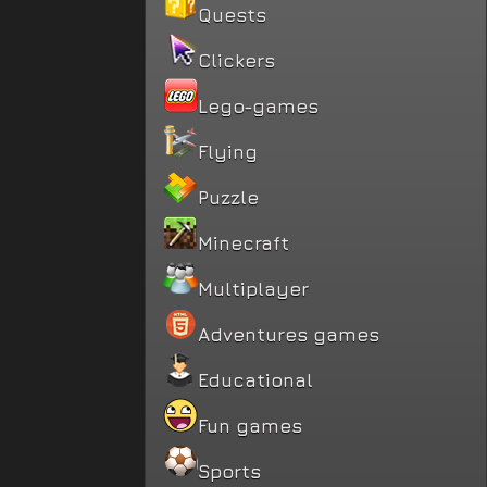
Quests
Clickers
Lego-games
Flying
Puzzle
Minecraft
Multiplayer
Adventures games
Educational
Fun games
Sports