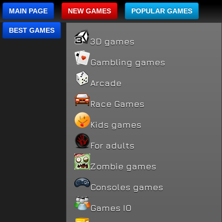
MAIN PAGE
NEW GAMES
POPULAR GAMES
BEST GAMES
3D games
Gambling games
Arcade
Race Games
Kids games
For adults
Zombie games
Consoles games
Games IO