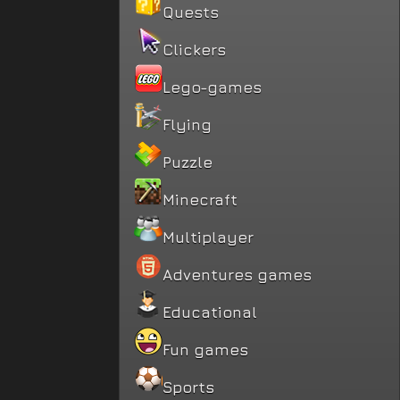
Quests
Clickers
Lego-games
Flying
Puzzle
Minecraft
Multiplayer
Adventures games
Educational
Fun games
Sports