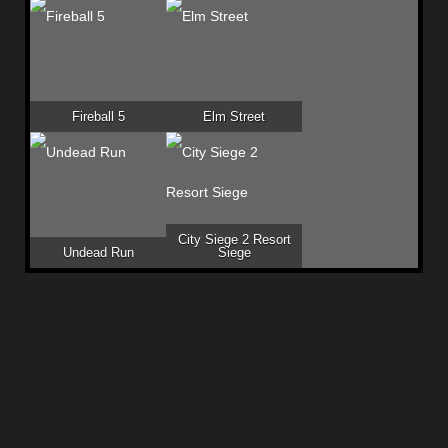
Fireball 5
Elm Street
City Siege 2 Resort
Undead Run
Siege