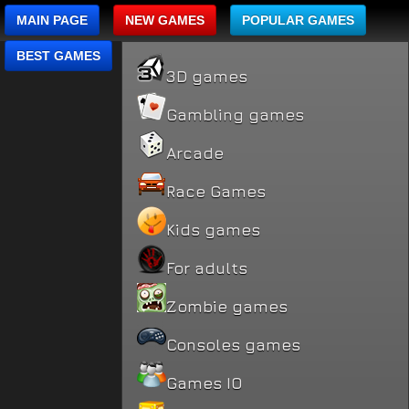
MAIN PAGE
NEW GAMES
POPULAR GAMES
BEST GAMES
3D games
Gambling games
Arcade
Race Games
Kids games
For adults
Zombie games
Consoles games
Games IO