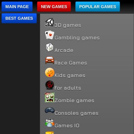
MAIN PAGE
NEW GAMES
POPULAR GAMES
BEST GAMES
3D games
Gambling games
Arcade
Race Games
Kids games
For adults
Zombie games
Consoles games
Games IO