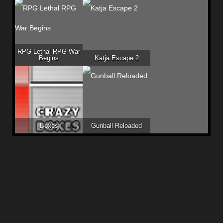
RPG Lethal RPG War
Begins
Katja Escape 2
Boxes
Gunball Reloaded