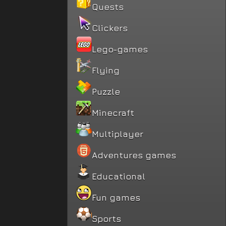
Quests
Clickers
Lego-games
Flying
Puzzle
Minecraft
Multiplayer
Adventures games
Educational
Fun games
Sports