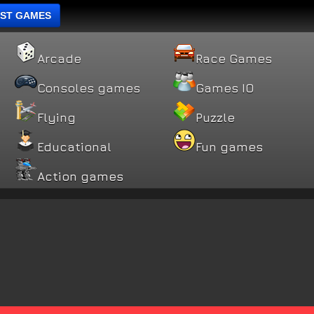
ST GAMES
Arcade
Race Games
Consoles games
Games IO
Flying
Puzzle
Educational
Fun games
Action games