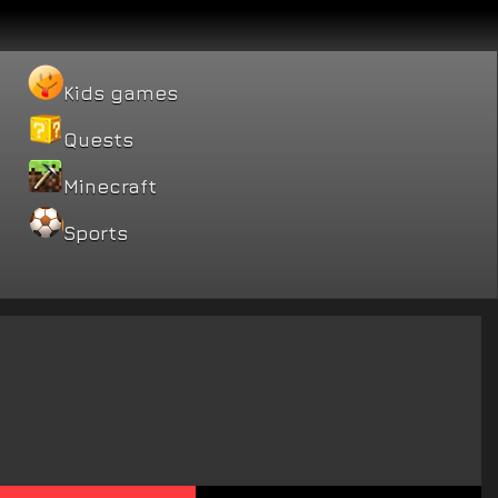
Kids games
Quests
Minecraft
Sports