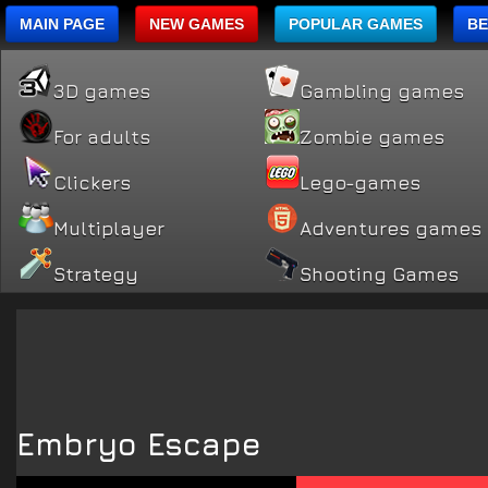
MAIN PAGE
NEW GAMES
POPULAR GAMES
BE
3D games
Gambling games
For adults
Zombie games
Clickers
Lego-games
Multiplayer
Adventures games
Strategy
Shooting Games
Embryo Escape