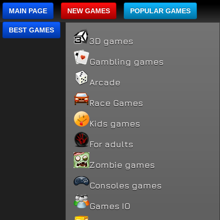
MAIN PAGE
NEW GAMES
POPULAR GAMES
BEST GAMES
3D games
Gambling games
Arcade
Race Games
Kids games
For adults
Zombie games
Consoles games
Games IO