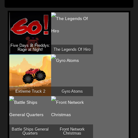
Five Days at Freddys:
Rage at Night!
The Legends Of Hiro
Extreme Truck 2
Gyro Atoms
Battle Ships General
Front Network
Quarters
Christmas