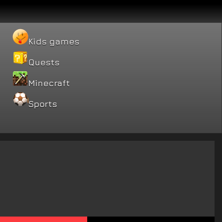
Kids games
Quests
Minecraft
Sports