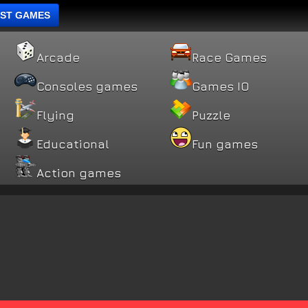
ST GAMES
Arcade
Race Games
Consoles games
Games IO
Flying
Puzzle
Educational
Fun games
Action games