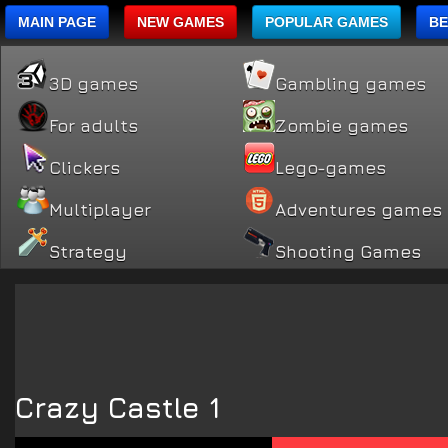
MAIN PAGE
NEW GAMES
POPULAR GAMES
BE
3D games
Gambling games
For adults
Zombie games
Clickers
Lego-games
Multiplayer
Adventures games
Strategy
Shooting Games
Crazy Castle 1