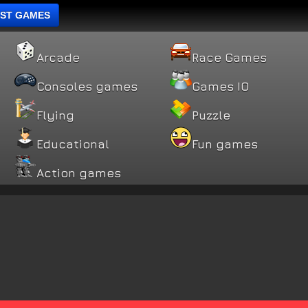
ST GAMES
Arcade
Race Games
Consoles games
Games IO
Flying
Puzzle
Educational
Fun games
Action games