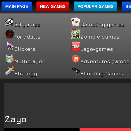
MAIN PAGE
NEW GAMES
POPULAR GAMES
BE
3D games
Gambling games
For adults
Zombie games
Clickers
Lego-games
Multiplayer
Adventures games
Strategy
Shooting Games
Zayo