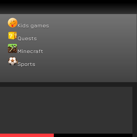
Kids games
Quests
Minecraft
Sports