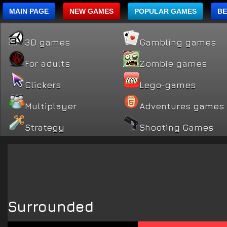
MAIN PAGE
NEW GAMES
POPULAR GAMES
BE
3D games
Gambling games
For adults
Zombie games
Clickers
Lego-games
Multiplayer
Adventures games
Strategy
Shooting Games
Surrounded