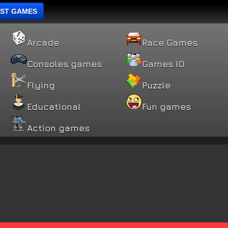
ST GAMES
Arcade
Race Games
Consoles games
Games IO
Flying
Puzzle
Educational
Fun games
Action games