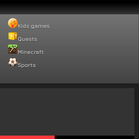
Kids games
Quests
Minecraft
Sports