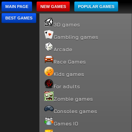
MAIN PAGE
NEW GAMES
POPULAR GAMES
BEST GAMES
3D games
Gambling games
Arcade
Race Games
Kids games
For adults
Zombie games
Consoles games
Games IO