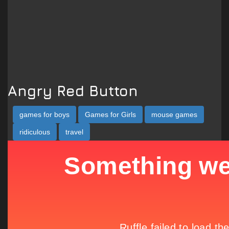
Angry Red Button
games for boys
Games for Girls
mouse games
ridiculous
travel