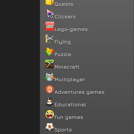
Quests
Clickers
Lego-games
Flying
Puzzle
Minecraft
Multiplayer
Adventures games
Educational
Fun games
Sports