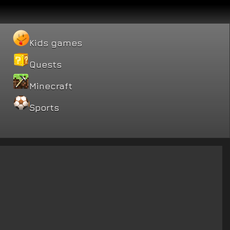
Kids games
Quests
Minecraft
Sports