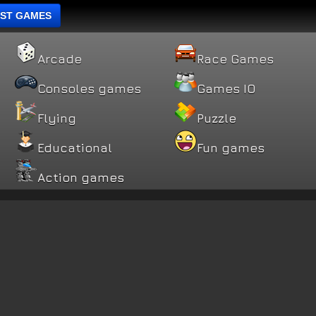
ST GAMES
Arcade
Race Games
Consoles games
Games IO
Flying
Puzzle
Educational
Fun games
Action games