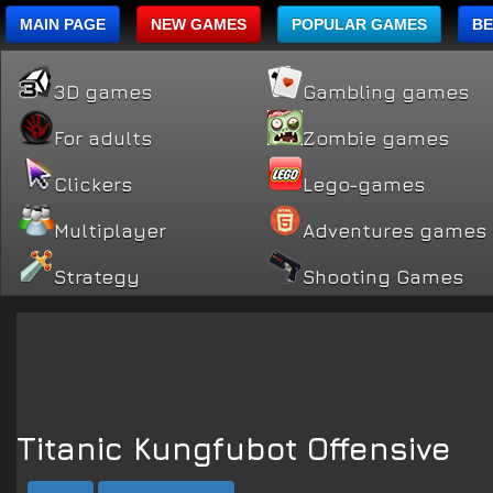
MAIN PAGE
NEW GAMES
POPULAR GAMES
BE
3D games
Gambling games
For adults
Zombie games
Clickers
Lego-games
Multiplayer
Adventures games
Strategy
Shooting Games
Titanic Kungfubot Offensive