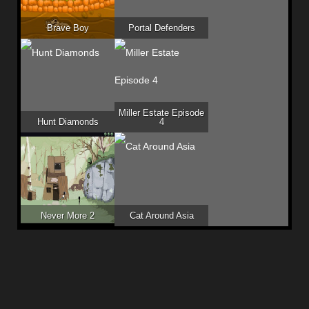
Brave Boy
Portal Defenders
Miller Estate Episode
Hunt Diamonds
4
Never More 2
Cat Around Asia