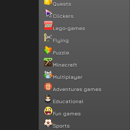
Quests
Clickers
Lego-games
Flying
Puzzle
Minecraft
Multiplayer
Adventures games
Educational
Fun games
Sports