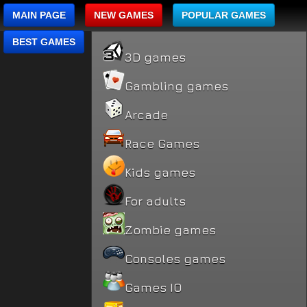
MAIN PAGE
NEW GAMES
POPULAR GAMES
BEST GAMES
3D games
Gambling games
Arcade
Race Games
Kids games
For adults
Zombie games
Consoles games
Games IO