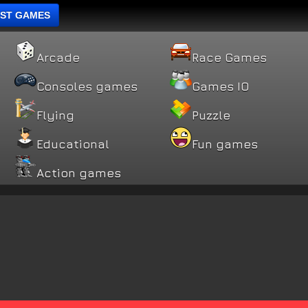
ST GAMES
Arcade
Race Games
Consoles games
Games IO
Flying
Puzzle
Educational
Fun games
Action games