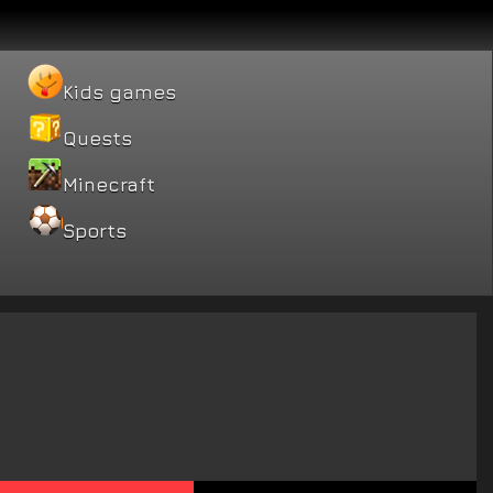
Kids games
Quests
Minecraft
Sports