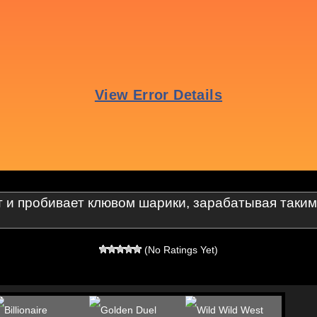
т и пробивает клювом шарики, зарабатывая таким
(No Ratings Yet)