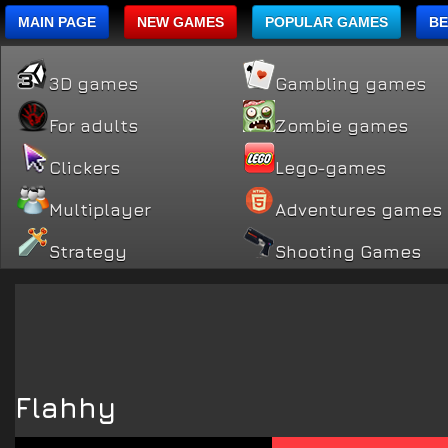
MAIN PAGE
NEW GAMES
POPULAR GAMES
BE
3D games
Gambling games
For adults
Zombie games
Clickers
Lego-games
Multiplayer
Adventures games
Strategy
Shooting Games
Flahhy