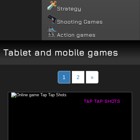
Strategy
Shooting Games
Action games
Tablet and mobile games
Posts
1
2
»
navigation
TAP TAP SHOTS