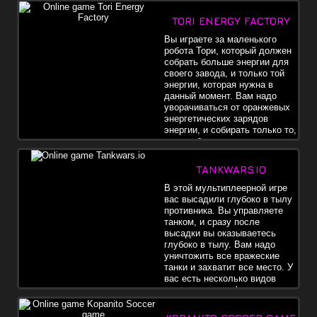
TORI ENERGY FACTORY
Вы играете за маленького
робота Тори, который должен
собрать больше энергии для
своего завода, и только той
энергии, которая нужна в
данный момент. Вам надо
уворачиваться от оранжевых
энергетических зарядов
энергии, и собирать только то,
что необходимо.
TANKWARS.IO
В этой мультиплеерной игре
вас высадили глубоко в тылу
противника. Вы управляете
танком, и сразу после
высадки вы оказываетесь
глубоко в тылу. Вам надо
уничтожить все вражеские
танки и захватит все место. У
вас есть несколько видов
игры - захватит флаг и
побелить, или убить всех. В начале у вас есть только
начальные улучшения вашего танка, но с самолета регулярно