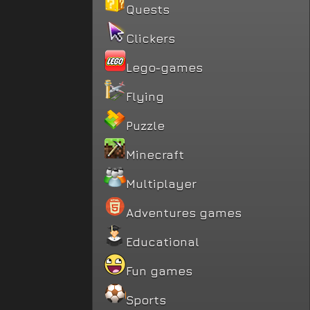
Quests
Clickers
Lego-games
Flying
Puzzle
Minecraft
Multiplayer
Adventures games
Educational
Fun games
Sports