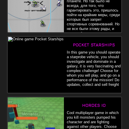
планете. Но так было не
всегда, для того, что
гарантировать это, пришлось
пойти на крайние меры, среди
которых был запрет
спортивных соревнований. Но
не все были этому рады, и
таким образом, стали
организовываться нелегальные подземные спортивные
соревнования.Для предотвращения этого, было решено
POCKET STARSHIPS
разрешить одну жестокую дисциплину, и назвали ее Crunchball
3000. В Crunchball 3000 все очень проста, надо забить мяч
In this game you should operate
столько раз, сколько это возможно.
a starprobe vehicle, you should
investigate and dominate in a
galaxy, it is very fascinating and
complex challenge! Choose for
whom you will play, and go on a
performance of the mission! Do
updates, collect and sell freight
HORDES IO
Cool multiplayer game in which
you kill monsters pumped his
character and are fighting
against other players. Choose