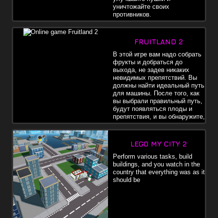
уничтожайте своих
противников.
FRUITLAND 2
В этой игре вам надо собрать
фрукты и добраться до
выхода, не задев никаких
невидимых препятствий. Вы
должны найти идеальный путь
для машины. После того, как
вы выбрали правильный путь,
будут появляться плоды и
препятствия, и вы обнаружите,
если ваша машина достигает
выхода и забирает все плоды ,то все хорошо , игаче вам нужно
найти новый.
LEGO MY CITY 2
Perform various tasks, build
buildings, and you watch in the
country that everything was as it
should be