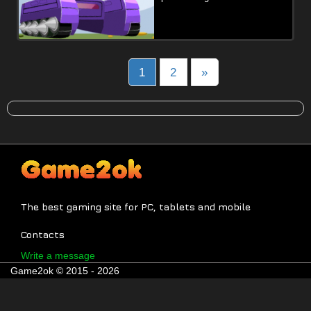
Posts
1
2
»
navigation
The best gaming site for PC, tablets and mobile
Contacts
Write a message
Game2ok © 2015 - 2026