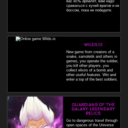
вас есть арбалет, вам надо
сражаться с кучей врагов и их
боссом, пока не победите.
WILDS.IO
New game from creators of a
snake, samoletik and others io
games, you operate the soldier,
you kill other players, you
collect elixirs of a bomb and
other useful features. Win and
enter a top of the best soldiers.
GUARDIANS OF THE
GALAXY: LEGENDARY
RELICS
Go to dangerous travel through
open spaces of the Universe