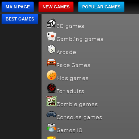
MAIN PAGE
NEW GAMES
POPULAR GAMES
BEST GAMES
3D games
Gambling games
Arcade
Race Games
Kids games
For adults
Zombie games
Consoles games
Games IO