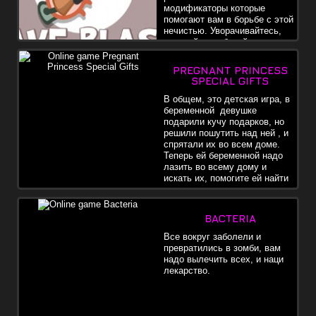
модификаторы которые
помогают вам в борьбе с этой
нечистью. Уворачивайтесь,
стреляйте, собирайте и
побеждайте. Удачи
PREGNANT PRINCESS
SPECIAL GIFTS
В общем, это детская игра, в
беременной девушке
подарили кучу подарков, но
решили пошутить над ней , и
спрятали их во всем доме.
Теперь ей беременной надо
лазить во всему дому и
искать их, помогите ей найти
все подарки в доме.
www.suefun.com
BACTERIA
Все вокруг заболели и
превратились в зомби, вам
надо вылечить всех, и наци
лекарство.