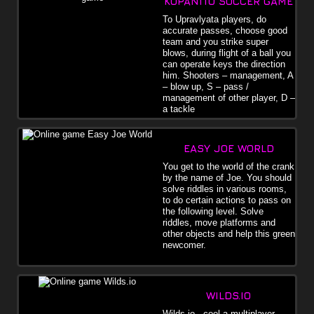
KOPANITO SOCCER GAME
падают улучшения , так что старайтесь улучшить свой танк.
Соревнуйтесь с игроками со всего мира в этой игре .io и
To Upravlyata players, do
попытаться стать лучшим игроком.
accurate passes, choose good
team and you strike super
blows, during flight of a ball you
can operate keys the direction
him. Shooters – management, A
– blow up, S – pass /
management of other player, D –
a tackle
EASY JOE WORLD
You get to the world of the crank
by the name of Joe. You should
solve riddles in various rooms,
to do certain actions to pass on
the following level. Solve
riddles, move platforms and
other objects and help this green
newcomer.
WILDS.IO
Wilds.io - cool a multiplayer