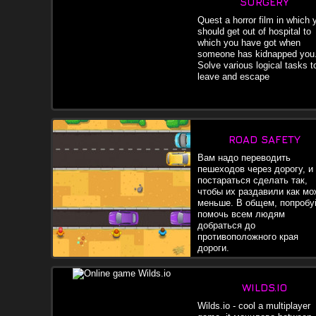
SURGERY
чтобы улучшать себя.
Quest a horror film in which 
should get out of hospital to
which you have got when
someone has kidnapped you
Solve various logical tasks t
leave and escape
ROAD SAFETY
Вам надо переводить
пешеходов через дорогу, и
постараться сделать так,
чтобы их раздавили как мо
меньше. В общем, попробу
помочь всем людям
добраться до
противоположного края
дороги.
WILDS.IO
Wilds.io - cool a multiplayer