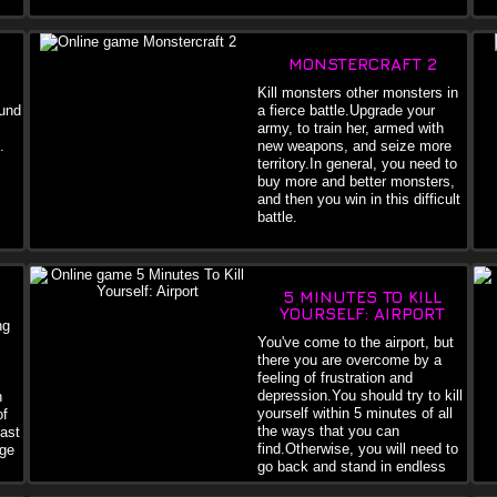
wed
MONSTERCRAFT 2
Kill monsters other monsters in
ound
a fierce battle.Upgrade your
army, to train her, armed with
.
new weapons, and seize more
territory.In general, you need to
buy more and better monsters,
and then you win in this difficult
battle.
5 MINUTES TO KILL
YOURSELF: AIRPORT
ng
You've come to the airport, but
there you are overcome by a
feeling of frustration and
depression.You should try to kill
n
yourself within 5 minutes of all
of
the ways that you can
fast
find.Otherwise, you will need to
nge
go back and stand in endless
queues.