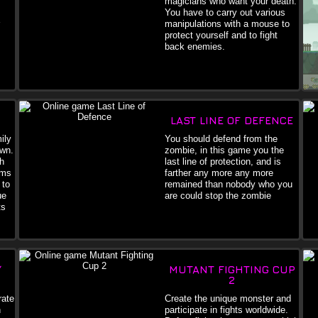
magicians who want your death.
You have to carry out various
manipulations with a mouse to
protect yourself and to fight
back enemies.
LAST LINE OF DEFENCE
ily
You should defend from the
own.
zombie, in this game you the
h
last line of protection, and is
rms
farther any more any more
 to
remained than nobody who you
ue
are could stop the zombie
ts
Y
MUTANT FIGHTING CUP
2
rate
Create the unique monster and
h
participate in fights worldwide.