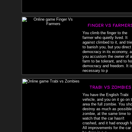
FINGER VS FARMER
You climb the finger to the
farmer who quietly lived. It
against climbed to it, and tri
to banish you, but you direct
democracy in its economy, 
you accustom the owner of a
farm to be tolerant, and to h
democracy and freedom. It i
necessary to p
TRABI VS ZOMBIES
You have the English Trabi
vehicle, and you on it go on 
area the full zombie. You sh
destroy as much as possible
zombie, at the same time to
watch that the car hasn't
crashed, and it had enough f
All improvements for the car