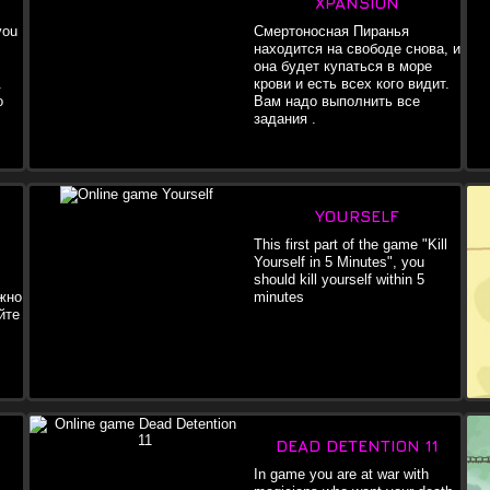
XPANSION
you
Смертоносная Пиранья
находится на свободе снова, и
она будет купаться в море
.
крови и есть всех кого видит.
o
Вам надо выполнить все
задания .
YOURSELF
This first part of the game "Kill
Yourself in 5 Minutes", you
should kill yourself within 5
жно
minutes
йте
DEAD DETENTION 11
In game you are at war with