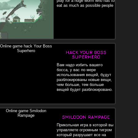
play for a huge worm who has to
eat as much as possible people
HACK YOUR BOSS
SUPERHERO
Вам надо избить вашего
босса, у вас по мере
использования вещей, будут
разблокированы новые вещи,
чем больше, тем больше
вещей будет разблокировано.
SMILODON RAMPAGE
Прикольная игра в которой вы
управляете огромным тигром
который разрушает все на