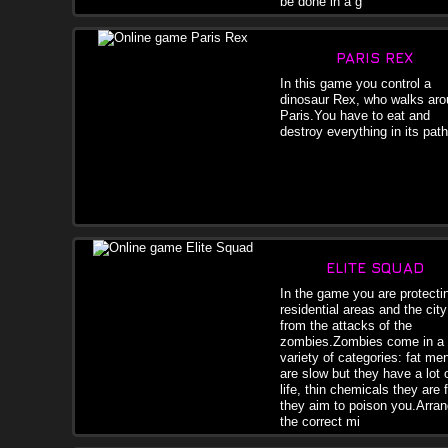
be done in a g
PARIS REX
In this game you control a
dinosaur Rex, who walks ar
Paris.You have to eat and
destroy everything in its path
ELITE SQUAD
In the game you are protecti
residential areas and the city
from the attacks of the
zombies.Zombies come in a
variety of categories: fat me
are slow but they have a lot 
life, thin chemicals they are 
they aim to poison you.Arra
the correct mi