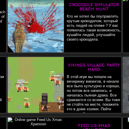
CROCODILE SIMULATOR
BEACH HUNT
ach
Кто не хотел бы поуправлять
 of
крутым крокодилом, который
nd
есть людей на пляже ? У вас
появилась такая возможность,
кушайте людей, улучшайте
своего крокодила.
VIKINGS VILLAGE: PARTY
HARD
ром
В этой игре вы попали на
вечеринку викингов, в начале
все было культурно и хорошо,
но потом все напились, и
началась пьяная драка. Все
й
сражаются со всеми. Вы тоже
не стойте на месте, покажите
кто в доме хозяин. Пейте
пиво, чтобы восстановить
здоровье. Бросайте предметы, чтобы нанести больше ущерба.
FEED US XMAS
я,