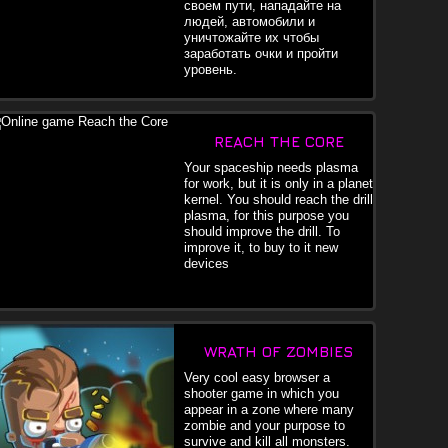
своем пути, нападайте на
людей, автомобили и
уничтожайте их чтобы
заработать очки и пройти
уровень.
REACH THE CORE
Your spaceship needs plasma
for work, but it is only in a planet
kernel. You should reach the drill
plasma, for this purpose you
should improve the drill. To
improve it, to buy to it new
devices
WRATH OF ZOMBIES
Very cool easy browser a
shooter game in which you
appear in a zone where many
zombie and your purpose to
survive and kill all monsters.