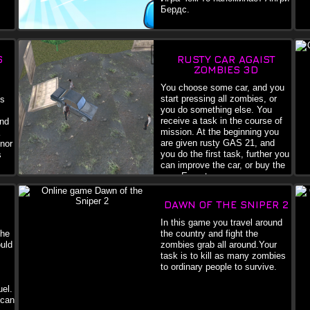
Бердс.
S
RUSTY CAR AGAIST
ZOMBIES 3D
You choose some car, and you
start pressing all zombies, or
es
you do something else. You
receive a task in the course of
and
mission. At the beginning you
are given rusty GAS 21, and
onor
you do the first task, further you
s
can improve the car, or buy the
new. Everyt
DAWN OF THE SNIPER 2
In this game you travel around
the
the country and fight the
ould
zombies grab all around.Your
task is to kill as many zombies
to ordinary people to survive.
uel.
 can