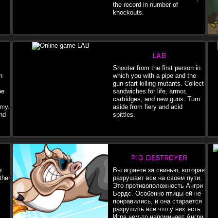
the record in number of
knockouts.
LAB
Shooter from the first person in
h
which you with a pipe and the
gun start killing mutants. Collect
pe
sandwiches for life, armor,
cartridges, and new guns. Turn
emy.
aside from fiery and acid
nd
spittles.
PIG DESTROYER
o
Вы играете за свинью, которая
ther
разрушает все на своем пути.
Это противоположность Ангри
Бердс. Особенно птицы ей не
понравились, и она старается
разрушить все что у них есть.
Игра чем-то напоминает Ангри