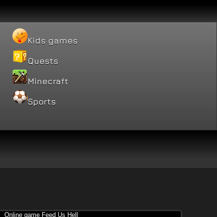
Kids games
Quests
Minecraft
Sports