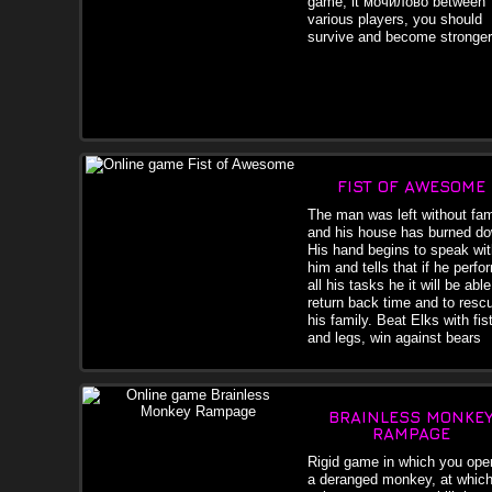
game, it мочилово between
various players, you should
survive and become stronger
FIST OF AWESOME
The man was left without fam
and his house has burned d
His hand begins to speak wit
him and tells that if he perfo
all his tasks he it will be able
return back time and to resc
his family. Beat Elks with fis
and legs, win against bears
BRAINLESS MONKE
RAMPAGE
Rigid game in which you ope
a deranged monkey, at whic