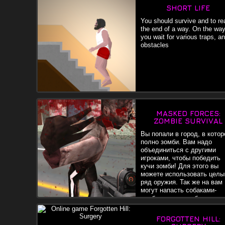
SHORT LIFE
You should survive and to re
the end of a way. On the way
you wait for various traps, a
obstacles
MASKED FORCES:
ZOMBIE SURVIVAL
Вы попали в город, в кото
полно зомби. Вам надо
объединиться с другими
игроками, чтобы победить
кучи зомби! Для этого вы
можете использовать целы
ряд оружия. Так же на вам
могут напасть собаками-
зомби, они могут быть
опаснее. Так же в игре есть несколько режимов игрв, где вы
можете сражаться вообще против всех, включа и других
FORGOTTEN HILL:
игроков. Не забывайте обновлять свой арсенал оружия и себ