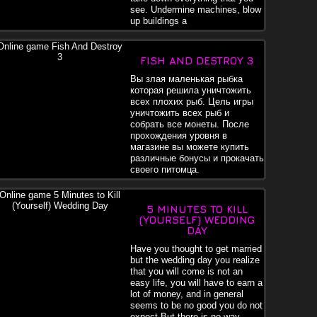
see. Undermine machines, blow
up buildings a
FISH AND DESTROY 3
Вы злая маленькая рыбка
которая решила уничтожить
всех плохих рыб. Цель игры
уничтожить всех рыб и
собрать все монеты. После
прохождения уровня в
магазине вы можете купить
различные бонусы и прокачать
своего питомца.
5 MINUTES TO KILL
(YOURSELF) WEDDING
DAY
Have you thought to get married
but the wedding day you realize
that you will come is not an
easy life, you will have to earn a
lot of money, and in general
seems to be no good you do not
expect.But there is no way