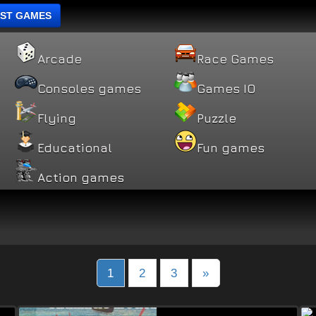
ST GAMES
Arcade
Race Games
Consoles games
Games IO
Flying
Puzzle
Educational
Fun games
Action games
sts
1
2
3
»
vigation