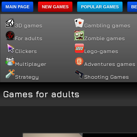
MAIN PAGE
NEW GAMES
POPULAR GAMES
BE
3D games
Gambling games
For adults
Zombie games
Clickers
Lego-games
Multiplayer
Adventures games
Strategy
Shooting Games
Games for adults
Po
na