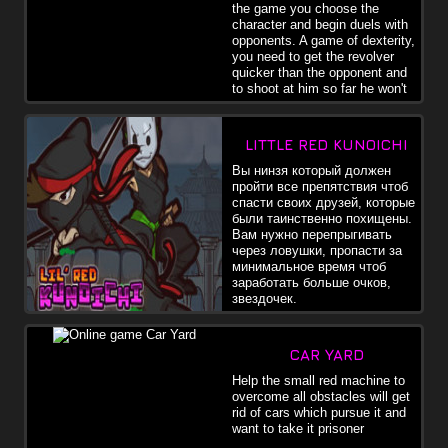
the game you choose the
character and begin duels with
opponents. A game of dexterity,
you need to get the revolver
quicker than the opponent and
to shoot at him so far he won't
LITTLE RED KUNOICHI
Вы нинзя который должен
пройти все препятствия чтоб
спасти своих друзей, которые
были таинственно похищены.
Вам нужно перепрыгивать
через ловушки, пропасти за
минимальное время чтоб
заработать больше очков,
звездочек.
CAR YARD
Help the small red machine to
overcome all obstacles will get
rid of cars which pursue it and
want to take it prisoner