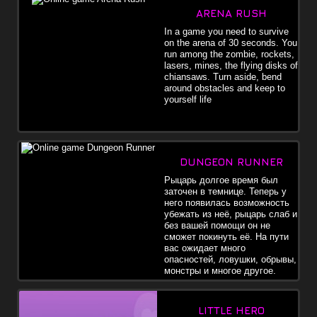
ARENA RUSH
In a game you need to survive
on the arena of 30 seconds. You
run among the zombie, rockets,
lasers, mines, the flying disks of
chiansaws. Turn aside, bend
around obstacles and keep to
yourself life
DUNGEON RUNNER
Рыцарь долгое время был
заточен в темнице. Теперь у
него появилась возможность
убежать из неё, рыцарь слаб и
без вашей помощи он не
сможет покинуть её. На пути
вас ожидает много
опасностей, ловушки, обрывы,
монстры и многое другое.
LITTLE HERO