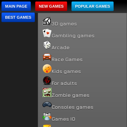
MAIN PAGE
NEW GAMES
POPULAR GAMES
BEST GAMES
3D games
Gambling games
Arcade
Race Games
Kids games
For adults
Zombie games
Consoles games
Games IO