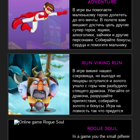
ADVENTURE
В игре вы помогаете
маленькому герою долететь
до его мечты. В полете вам
мешают достичь цель другие
супер герои, ящики,
алкоголики, зайчики и другие
персонажи. Собирайте бонусы,
сердца и помогите мальчику.
RUN VIKING RUN
В игре викинг нашел
сокровища, но выходя из
пещеры оступился и золото
упало с горы чем разбудило
спящего дракона. Убегайте от
дракона, разрушайте
препятствия, собирайте
золото и бонусы. Игра на
ловкость так что придется
пошевелиться.
ROGUE SOUL
In a game you the small pilferer