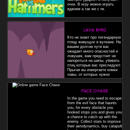
очки. В игру можно играть
вдвоем а так же с пк.
LAVA BIRD
Кто не знает про легендарную
птицу живущую в вулкане. На
вашем долгом пути вас
ожидает много опасностей и
ловушек, вам предстоит не
напороться на шипы, убивать
птиц которые вас преследуют.
Прыгая вы извергаете комки
лавы, от которых нужно
увернуться и ими поразить
догоняющих вас злых птиц. Игра похожа на кликер и на всем
известную игру флаппи бердс.
FACE CHASE
In the game you need to escape
from the evil face that haunts
you, for every obstacle you
hooked stops you and gives you
a chance to catch up with the
enemy. Collect stars to improve
their aerodynamics, buy catapult