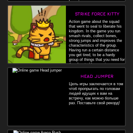
have t
STRIKE FORCE KITTY
Action game about the squad
that went to seal to liberate his
kingdom. In the game you run
smash rivals, collect bones,
strong jumps and improves the
characteristics of the group.
Having run a certain distance
you get tired, to be a hardy
group of things that you need for
the elevated bone gain.
HEAD JUMPER
Цель игры заключается в том
чтоб пропрыгать по головам
людей идущих к вам на
встречу, как можно больше
раз. Поставьте свой рекорд!