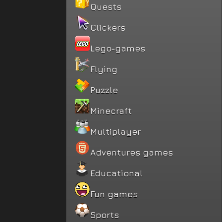
Quests
Clickers
Lego-games
Flying
Puzzle
Minecraft
Multiplayer
Adventures games
Educational
Fun games
Sports